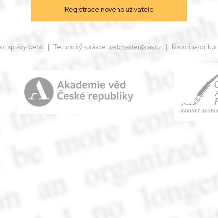
dbor správy webů | Technický správce:
webmaster@cas.cz
| Koordinátor kur