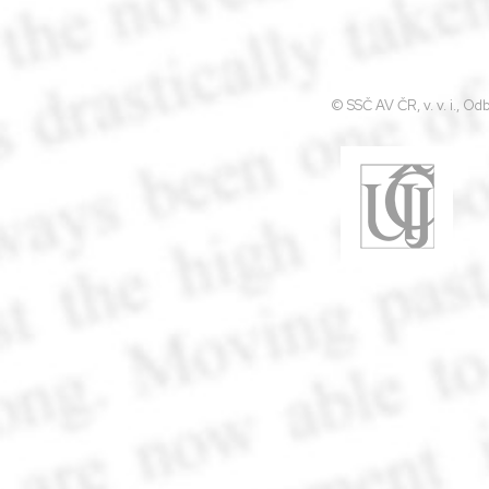
© SSČ AV ČR, v. v. i., O