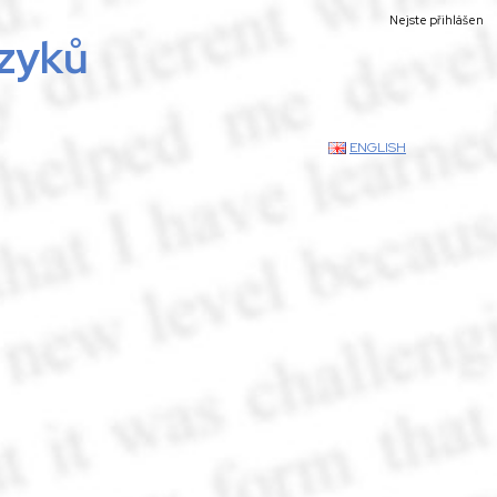
Nejste přihlášen
azyků
ENGLISH