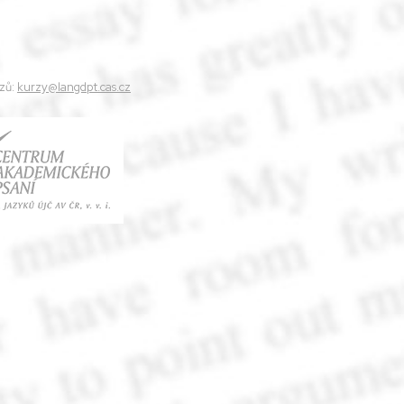
zů:
kurzy@langdpt.cas.cz