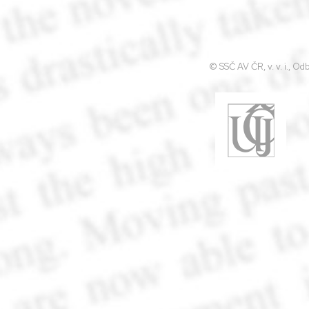
© SSČ AV ČR, v. v. i., O