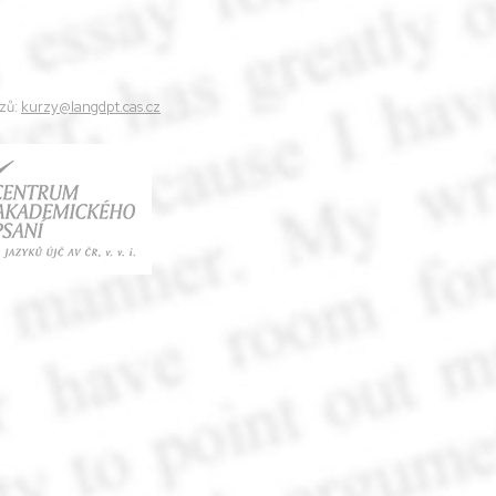
zů:
kurzy@langdpt.cas.cz