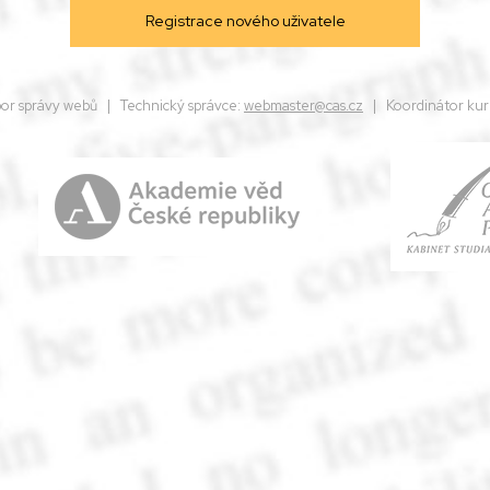
dbor správy webů | Technický správce:
webmaster@cas.cz
| Koordinátor kur