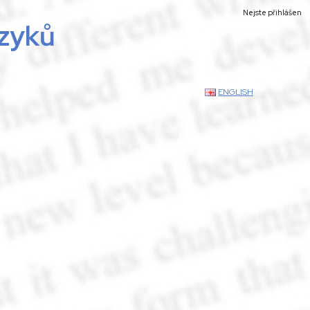
Nejste přihlášen
azyků
ENGLISH