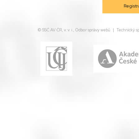
© SSČ AV ČR, v. v. i., Odbor správy webů | Technický s