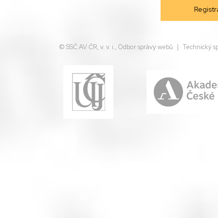
© SSČ AV ČR, v. v. i., Odbor správy webů | Technický s