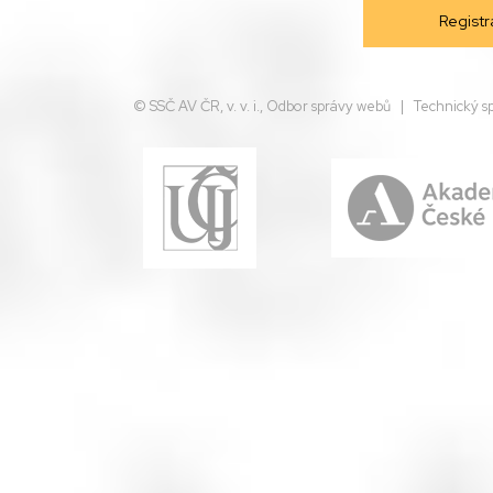
© SSČ AV ČR, v. v. i., Odbor správy webů | Technický s