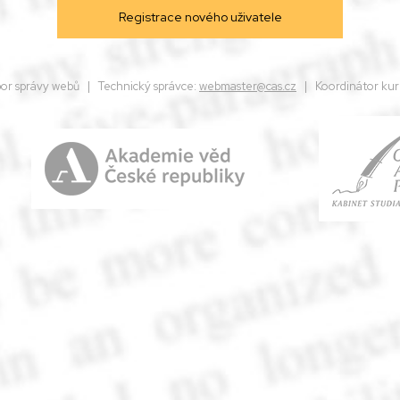
dbor správy webů | Technický správce:
webmaster@cas.cz
| Koordinátor kur