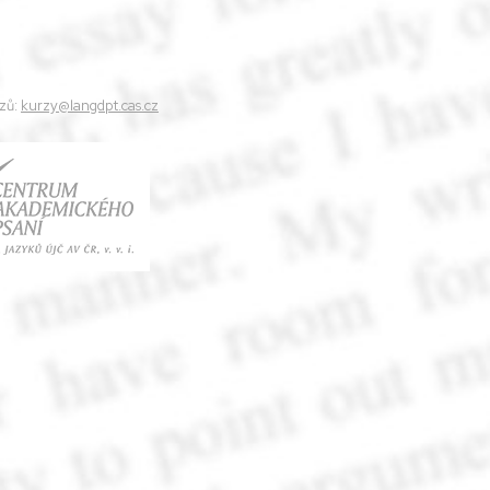
zů:
kurzy@langdpt.cas.cz