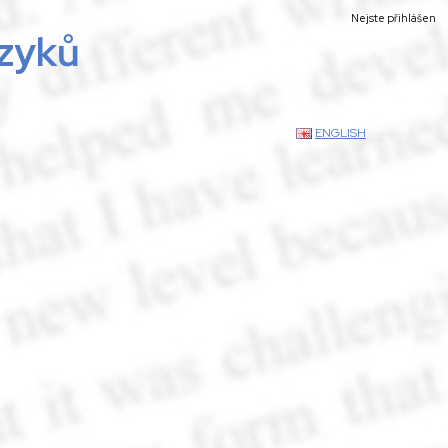
Nejste přihlášen
azyků
ENGLISH