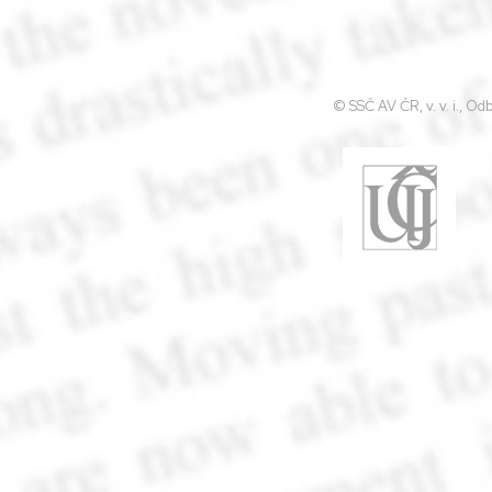
© SSČ AV ČR, v. v. i., O